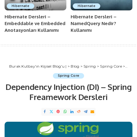
Hibernate
Hibernate
Hibernate Dersleri –
Hibernate Dersleri –
Embeddable ve Embedded
NamedQuery Nedir?
Anotasyonları Kullanımı
Kullanımı
Burak Kutbay'ın Kişisel Blog'u |
>
Blog
>
Spring
>
Spring Core
>
Depen
Spring Core
Dependency Injection (DI) – Spring
Freamework Dersleri