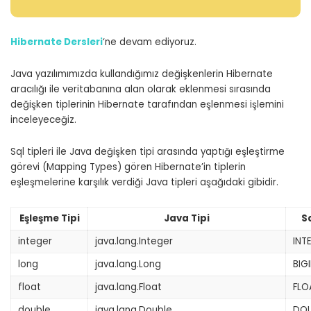
Hibernate Dersleri
‘ne devam ediyoruz.
Java yazılımımızda kullandığımız değişkenlerin Hibernate
aracılığı ile veritabanına alan olarak eklenmesi sırasında
değişken tiplerinin Hibernate tarafından eşlenmesi işlemini
inceleyeceğiz.
Sql tipleri ile Java değişken tipi arasında yaptığı eşleştirme
görevi (Mapping Types) gören Hibernate’in tiplerin
eşleşmelerine karşılık verdiği Java tipleri aşağıdaki gibidir.
Eşleşme Tipi
Java Tipi
Sq
integer
java.lang.Integer
INT
long
java.lang.Long
BIG
float
java.lang.Float
FLO
double
java.lang.Double
DOU