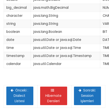
big_decimal
java.math.BigDecimal
NUM
character
java.lang.String
CHA
string
java.lang.String
VA
boolean
java.lang.Boolean
BIT
date
java.util.Date or java.sql.Date
DAT
time
java.util.Date or java.sql.Time
TIM
timestamp
java.util.Date or java.sql.Timestamp
TIM
calendar
java.util.Calendar
TIM
Önceki :
Sonraki:
Dialect
Hibernate
Session
Listesi
Dersleri
İşlemleri