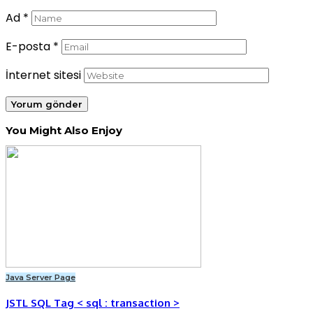
Ad
*
E-posta
*
İnternet sitesi
You Might Also Enjoy
Java Server Page
JSTL SQL Tag < sql : transaction >