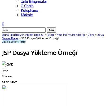
Ünlü Bilişimciler
C Sharp
Kütüphane
Makale
0
Arama:
Burak Kutbay'ın Kişisel Blog'u |
>
Blog
>
Yazılım Mühendisliği
>
Java
>
Java
Server Page
>
JSP Dosya Yükleme Örneği
Java Server Page
JSP Dosya Yükleme Örneği
javb
Share on
READ NEXT