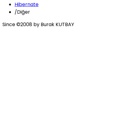
Hibernate
/Diğer
Since ©2008 by Burak KUTBAY