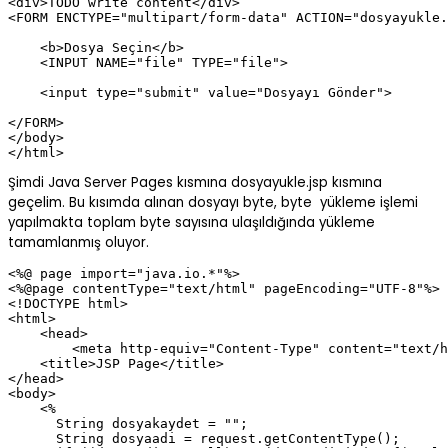
<div>TODO write content</div>

<FORM ENCTYPE="multipart/form-data" ACTION="dosyayukle.
    <b>Dosya Seçin</b>

    <INPUT NAME="file" TYPE="file">

    <input type="submit" value="Dosyayı Gönder">

</FORM>

</body>

</html>
Şimdi Java Server Pages kısmına dosyayukle.jsp kısmına
geçelim. Bu kısımda alınan dosyayı byte, byte yükleme işlemi
yapılmakta toplam byte sayısına ulaşıldığında yükleme
tamamlanmış oluyor.
<%@ page import="java.io.*"%>

<%@page contentType="text/html" pageEncoding="UTF-8"%>

<!DOCTYPE html>

<html>

    <head>

        <meta http-equiv="Content-Type" content="text/h
    <title>JSP Page</title>

</head>

<body>

    <%

      String dosyakaydet = "";

      String dosyaadi = request.getContentType();
