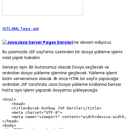
JSTL XML Tag x : out
Java Server Pages Dersleri
‘ne devam ediyoruz.
Bu yazımızda JSP sayfamız üzerinden bir dosya yükleme işlemi
nasıl yapılır bakalım.
Senaryo aynı. Bir butonumuz olacak Dosya seçilecek ve
ardından dosya yükleme işlemine geçilecek. Yükleme işlemi
bizim serveramıza olacak. İlk önce HTML bir sayfa yapacağız
ardından JSP tarafında Java Dosya yükleme kodlarına benzer
hatta aynı işlemi yaparak dosyamızı yükleyeceğiz.
<html>

    <head>

    <title>Burak Kutbay JSP Dersleri/title>

    <meta charset="UTF-8">

    <meta name="viewport" content="width=device-width, 
</head>

<body>
