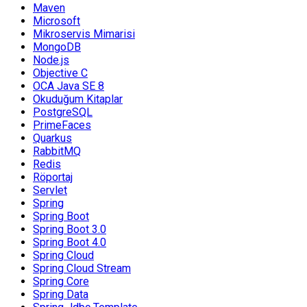
Maven
Microsoft
Mikroservis Mimarisi
MongoDB
Node.js
Objective C
OCA Java SE 8
Okuduğum Kitaplar
PostgreSQL
PrimeFaces
Quarkus
RabbitMQ
Redis
Röportaj
Servlet
Spring
Spring Boot
Spring Boot 3.0
Spring Boot 4.0
Spring Cloud
Spring Cloud Stream
Spring Core
Spring Data