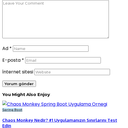
Ad
*
E-posta
*
İnternet sitesi
You Might Also Enjoy
Spring Boot
Chaos Monkey Nedir? #1 Uygulamanızın Sınırlarını Test
Edin