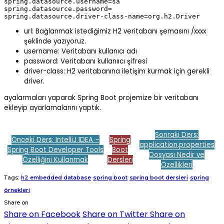
spring.datasource.username=sa

spring.datasource.password=

spring.datasource.driver-class-name=org.h2.Driver
url: Bağlanmak istediğimiz H2 veritabanı şemasını /xxxx
şeklinde yazıyoruz.
username: Veritabanı kullanıcı adı
password: Veritabanı kullanııcı şifresi
driver-class: H2 veritabanına iletişim kurmak için gerekli
driver.
ayalarmaları yaparak Spring Boot projemize bir veritabanı
ekleyip ayarlamalarını yaptık.
Sonraki Ders:
Önceki Ders: IntelliJ IDEA –
Spring
application.properties
Spring Boot Developer Tools
Boot
Dosyası Nedir ve
Özelliğini Kullanmak
Dersleri
Özellikleri
Tags:
h2 embedded database
spring boot
spring boot dersleri
spring
örnekleri
Share on
Share on Facebook
Share on Twitter
Share on