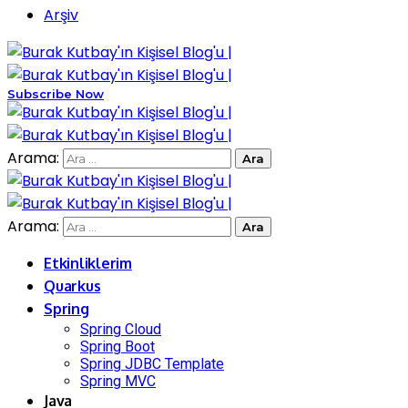
Arşiv
Subscribe Now
Arama:
Arama:
Etkinliklerim
Quarkus
Spring
Spring Cloud
Spring Boot
Spring JDBC Template
Spring MVC
Java