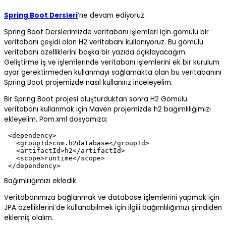
Spring Boot Dersleri
‘ne devam ediyoruz.
Spring Boot Derslerimizde veritabanı işlemleri için gömülü bir
veritabanı çeşidi olan H2 veritabanı kullanıyoruz. Bu gömülü
veritabanı özelliklerini başka bir yazıda açıklayacağım.
Geliştirme iş ve işlemlerinde veritabanı işlemlerini ek bir kurulum
ayar gerektirmeden kullanmayı sağlamakta olan bu veritabanını
Spring Boot projemizde nasıl kullanırız inceleyelim.
Bir Spring Boot projesi oluşturduktan sonra H2 Gömülü
veritabanı kullanmak için Maven projemizde h2 bağımlılığımızı
ekleyelim. Pom.xml dosyamıza;
 <dependency>

   <groupId>com.h2database</groupId>

   <artifactId>h2</artifactId>

   <scope>runtime</scope>

 </dependency>
Bağımlılığımızı ekledik.
Veritabanımıza bağlanmak ve database işlemlerini yapmak için
JPA özelliklerini’de kullanabilmek için ilgili bağımlılığımızı şimdiden
eklemiş olalım.