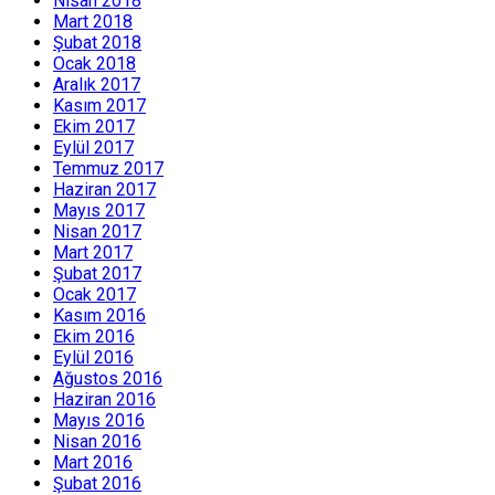
Nisan 2018
Mart 2018
Şubat 2018
Ocak 2018
Aralık 2017
Kasım 2017
Ekim 2017
Eylül 2017
Temmuz 2017
Haziran 2017
Mayıs 2017
Nisan 2017
Mart 2017
Şubat 2017
Ocak 2017
Kasım 2016
Ekim 2016
Eylül 2016
Ağustos 2016
Haziran 2016
Mayıs 2016
Nisan 2016
Mart 2016
Şubat 2016