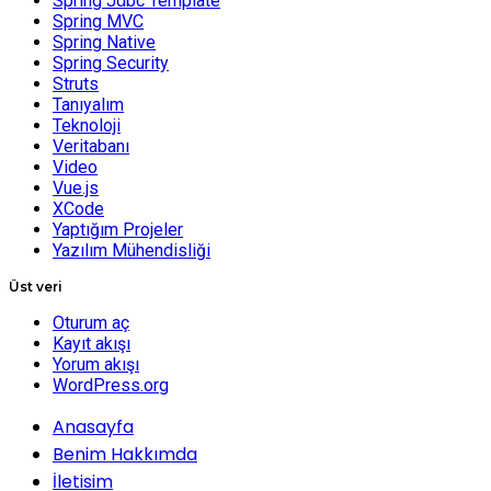
Spring Jdbc Template
Spring MVC
Spring Native
Spring Security
Struts
Tanıyalım
Teknoloji
Veritabanı
Video
Vue.js
XCode
Yaptığım Projeler
Yazılım Mühendisliği
Üst veri
Oturum aç
Kayıt akışı
Yorum akışı
WordPress.org
Anasayfa
Benim Hakkımda
İletisim