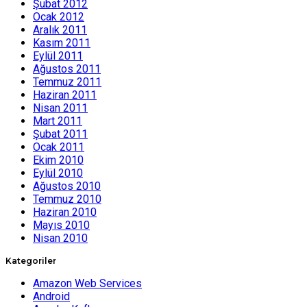
Şubat 2012
Ocak 2012
Aralık 2011
Kasım 2011
Eylül 2011
Ağustos 2011
Temmuz 2011
Haziran 2011
Nisan 2011
Mart 2011
Şubat 2011
Ocak 2011
Ekim 2010
Eylül 2010
Ağustos 2010
Temmuz 2010
Haziran 2010
Mayıs 2010
Nisan 2010
Kategoriler
Amazon Web Services
Android