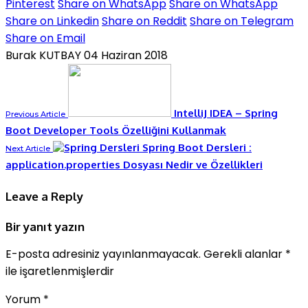
Pinterest
Share on WhatsApp
Share on WhatsApp
Share on Linkedin
Share on Reddit
Share on Telegram
Share on Email
Burak KUTBAY
04 Haziran 2018
IntelliJ IDEA – Spring
Previous Article
Boot Developer Tools Özelliğini Kullanmak
Spring Boot Dersleri :
Next Article
application.properties Dosyası Nedir ve Özellikleri
Leave a Reply
Bir yanıt yazın
E-posta adresiniz yayınlanmayacak.
Gerekli alanlar
*
ile işaretlenmişlerdir
Yorum
*