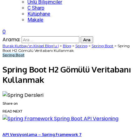
Ünlü Bilişimciler
C Sharp
Kütüphane
Makale
0
Arama:
Burak Kutbay'ın Kişisel Blog'u |
>
Blog
>
Spring
>
Spring Boot
>
Spring
Boot H2 Gömülü Veritabanı Kullanmak
Spring Boot
Spring Boot H2 Gömülü Veritabanı
Kullanmak
Share on
READ NEXT
API Versiyonlama – Spring Framework 7