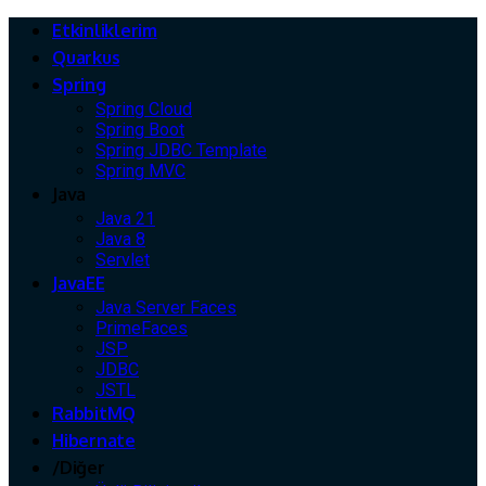
Etkinliklerim
Quarkus
Spring
Spring Cloud
Spring Boot
Spring JDBC Template
Spring MVC
Java
Java 21
Java 8
Servlet
JavaEE
Java Server Faces
PrimeFaces
JSP
JDBC
JSTL
RabbitMQ
Hibernate
/Diğer