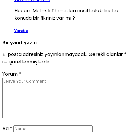
Hocam Mutex li Threadları nasıl bulabiliriz bu
konuda bir fikriniz var mı ?
Yanıtla
Bir yanıt yazın
E-posta adresiniz yayınlanmayacak.
Gerekli alanlar
*
ile işaretlenmişlerdir
Yorum
*
Ad
*