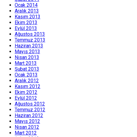
Ocak 2014
Aralık 2013
Kasım 2013
Ekim 2013
Eylül 2013
Ağustos 2013
Temmuz 2013
Haziran 2013
Mayıs 2013
Nisan 2013
Mart 2013
Şubat 2013
Ocak 2013
Aralık 2012
Kasım 2012
Ekim 2012
Eylül 2012
Ağustos 2012
Temmuz 2012
Haziran 2012
Mayıs 2012
Nisan 2012
Mart 2012