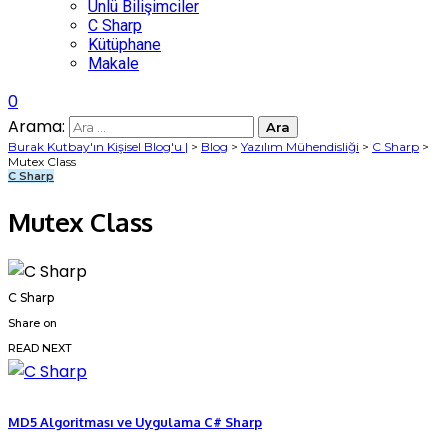
Ünlü Bilişimciler
C Sharp
Kütüphane
Makale
0
Arama:
Burak Kutbay'ın Kişisel Blog'u |
>
Blog
>
Yazılım Mühendisliği
>
C Sharp
>
Mutex Class
C Sharp
Mutex Class
C Sharp
Share on
READ NEXT
MD5 Algoritması ve Uygulama C# Sharp