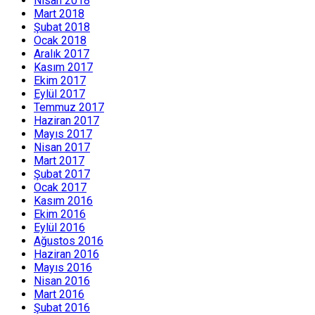
Nisan 2018
Mart 2018
Şubat 2018
Ocak 2018
Aralık 2017
Kasım 2017
Ekim 2017
Eylül 2017
Temmuz 2017
Haziran 2017
Mayıs 2017
Nisan 2017
Mart 2017
Şubat 2017
Ocak 2017
Kasım 2016
Ekim 2016
Eylül 2016
Ağustos 2016
Haziran 2016
Mayıs 2016
Nisan 2016
Mart 2016
Şubat 2016