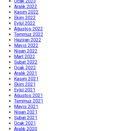
Ocak 2023
Aralık 2022
Kasım 2022
Ekim 2022
Eylül 2022
Ağustos 2022
Temmuz 2022
Haziran 2022
Mayıs 2022
Nisan 2022
Mart 2022
Şubat 2022
Ocak 2022
Aralık 2021
Kasım 2021
Ekim 2021
Eylül 2021
Ağustos 2021
Temmuz 2021
Mayıs 2021
Nisan 2021
Şubat 2021
Ocak 2021
Aralık 2020