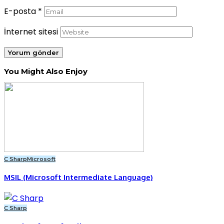
E-posta
*
İnternet sitesi
You Might Also Enjoy
C Sharp
Microsoft
MSIL (Microsoft Intermediate Language)
C Sharp