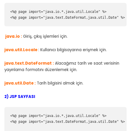
<%@ page import="java.io.*,java.util.Locale" %>

<%@ page import="java.text.DateFormat,java.util.Date" %>
java.io :
Giriş, çıkış işlemleri için.
java.util.Locale
: Kullanıcı bilgisayarına erişmek için.
java.text.DateFormat :
Alacağımız tarih ve saat verisinin
yayınlama formatını düzenlemek için.
java.util.D
ate :
Tarih bilgisini almak için.
2) JSP SAYFASI
<%@ page import="java.io.*,java.util.Locale" %>

<%@ page import="java.text.DateFormat,java.util.Date" %>
