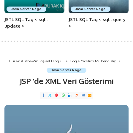
Java Server Page
Java Server Page
JSTL SQL Tag < sql :
JSTL SQL Tag < sql : query
update >
>
Burak Kutbay'ın Kişisel Blog'u |
>
Blog
>
Yazılım Mühendisliği
>
Java
Java Server Page
JSP ‘de XML Veri Gösterimi