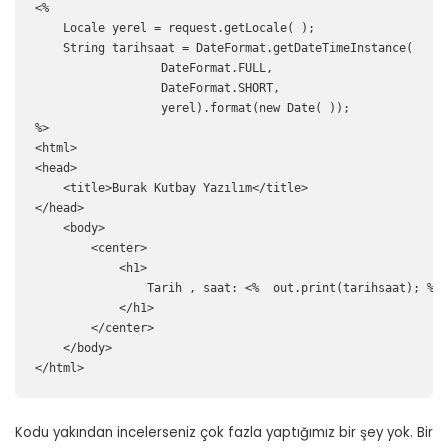
<%

    Locale yerel = request.getLocale( );

    String tarihsaat = DateFormat.getDateTimeInstance(

                  DateFormat.FULL, 

                  DateFormat.SHORT, 

                  yerel).format(new Date( ));

%>

<html>

<head>

    <title>Burak Kutbay Yazılım</title>

</head>

    <body>

        <center>

            <h1>     

                Tarih , saat: <%  out.print(tarihsaat); %>

            </h1>

        </center>

    </body>

</html>
Kodu yakından incelerseniz çok fazla yaptığımız bir şey yok. Bir