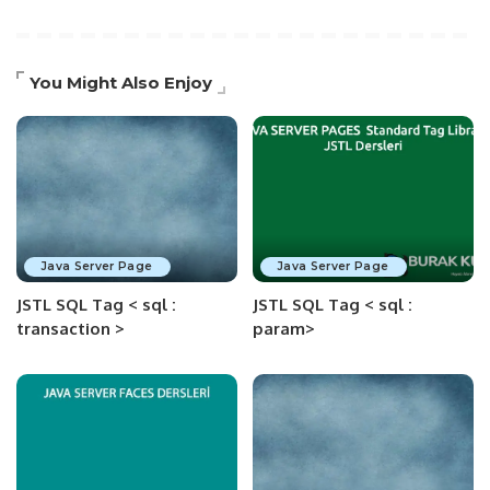
You Might Also Enjoy
Java Server Page
Java Server Page
JSTL SQL Tag < sql :
JSTL SQL Tag < sql :
transaction >
param>