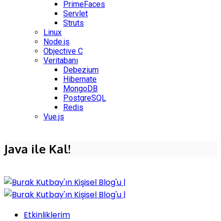
PrimeFaces
Servlet
Struts
Linux
Node.js
Objective C
Veritabanı
Debezium
Hibernate
MongoDB
PostgreSQL
Redis
Vue.js
Java ile Kal!
Etkinliklerim