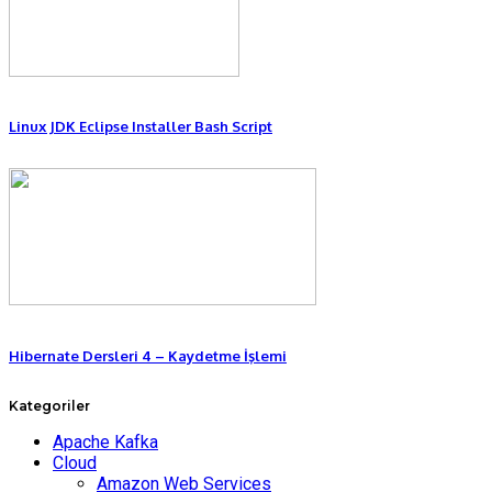
Linux JDK Eclipse Installer Bash Script
Hibernate Dersleri 4 – Kaydetme İşlemi
Kategoriler
Apache Kafka
Cloud
Amazon Web Services