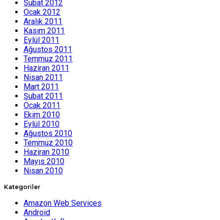
Şubat 2012
Ocak 2012
Aralık 2011
Kasım 2011
Eylül 2011
Ağustos 2011
Temmuz 2011
Haziran 2011
Nisan 2011
Mart 2011
Şubat 2011
Ocak 2011
Ekim 2010
Eylül 2010
Ağustos 2010
Temmuz 2010
Haziran 2010
Mayıs 2010
Nisan 2010
Kategoriler
Amazon Web Services
Android