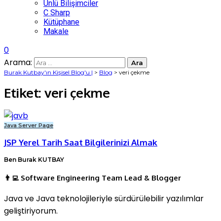
Ünlü Bilişimciler
C Sharp
Kütüphane
Makale
0
Arama:
Burak Kutbay'ın Kişisel Blog'u |
>
Blog
>
veri çekme
Etiket:
veri çekme
Java Server Page
JSP Yerel Tarih Saat Bilgilerinizi Almak
Ben Burak KUTBAY
👨‍💻 Software Engineering Team Lead & Blogger
Java ve Java teknolojileriyle sürdürülebilir yazılımlar
geliştiriyorum.