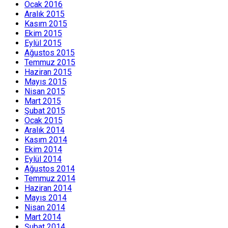
Ocak 2016
Aralık 2015
Kasım 2015
Ekim 2015
Eylül 2015
Ağustos 2015
Temmuz 2015
Haziran 2015
Mayıs 2015
Nisan 2015
Mart 2015
Şubat 2015
Ocak 2015
Aralık 2014
Kasım 2014
Ekim 2014
Eylül 2014
Ağustos 2014
Temmuz 2014
Haziran 2014
Mayıs 2014
Nisan 2014
Mart 2014
Şubat 2014