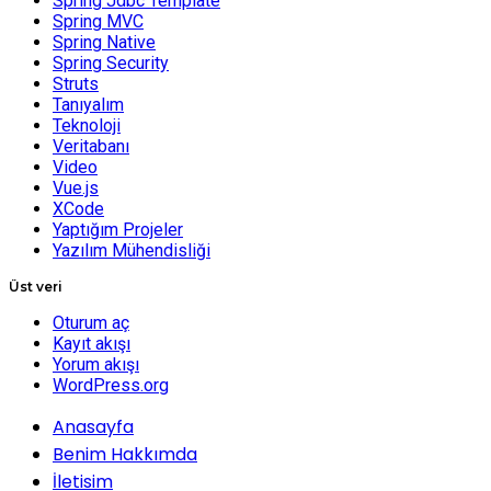
Spring Jdbc Template
Spring MVC
Spring Native
Spring Security
Struts
Tanıyalım
Teknoloji
Veritabanı
Video
Vue.js
XCode
Yaptığım Projeler
Yazılım Mühendisliği
Üst veri
Oturum aç
Kayıt akışı
Yorum akışı
WordPress.org
Anasayfa
Benim Hakkımda
İletisim