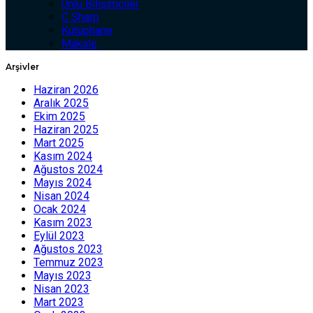
Ünlü Bilişimciler
C Sharp
Kütüphane
Makale
Arşivler
Haziran 2026
Aralık 2025
Ekim 2025
Haziran 2025
Mart 2025
Kasım 2024
Ağustos 2024
Mayıs 2024
Nisan 2024
Ocak 2024
Kasım 2023
Eylül 2023
Ağustos 2023
Temmuz 2023
Mayıs 2023
Nisan 2023
Mart 2023