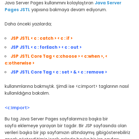
Java Server Pages kullanımını kolaylaştıran
Java Server
Pages JSTL
yapısına bakmaya devam ediyorum.
Daha önceki yazılarda;
JSP JSTL < c : catch > < c : if >
JSP JSTL < c : forEach > < c : out >
JSP JSTL Core Tag < c:choose > < c:when >, <
c:otherwise >
JSP JSTL Core Tag < c : set > & < c : remove >
kullanımlarına bakmıştık. Şimdi ise <c:import> taglarının nasıl
kullanıldığına bakalım.
<c:import>
Bu tag Java Server Pages sayfalarımıza başka bir
sayfa eklemeye yarayan bir tagdır. Bir JSP sayfasında olan
verileri başka bir jsp sayfamızın altındaymış gibigösterebiliriz