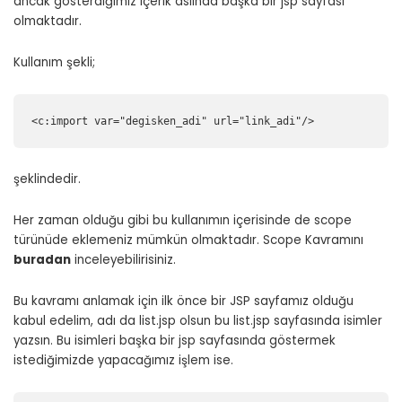
ancak gösterdiğimiz içerik aslında başka bir jsp sayfası
olmaktadır.
Kullanım şekli;
<c:import var="degisken_adi" url="link_adi"/>
şeklindedir.
Her zaman olduğu gibi bu kullanımın içerisinde de scope
türünüde eklemeniz mümkün olmaktadır. Scope Kavramını
buradan
inceleyebilirisiniz.
Bu kavramı anlamak için ilk önce bir JSP sayfamız olduğu
kabul edelim, adı da list.jsp olsun bu list.jsp sayfasında isimler
yazsın. Bu isimleri başka bir jsp sayfasında göstermek
istediğimizde yapacağımız işlem ise.