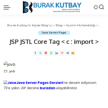
Burak Kutbay'ın Kişisel Blog'u |
>
Blog
>
Yazılım Mühendisliği
>
Java
Java Server Page
JSP JSTL Core Tag < c : import >
javb
Java Server Pages Dersleri
‘ne devam ediyorum.
70’e yakın JSP dersine
buradan
ulaşabilirsiniz.