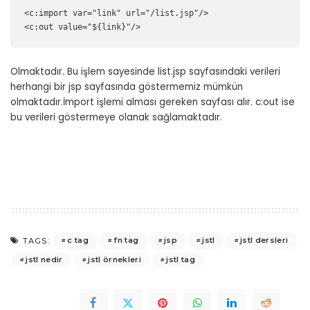
<c:import var="link" url="/list.jsp"/>

<c:out value="${link}"/>
Olmaktadır. Bu işlem sayesinde list.jsp sayfasındaki verileri
herhangi bir jsp sayfasında göstermemiz mümkün
olmaktadır.İmport işlemi alması gereken sayfası alır. c:out ise
bu verileri göstermeye olanak sağlamaktadır.
c tag
fn tag
jsp
jstl
jstl dersleri
TAGS:
jstl nedir
jstl örnekleri
jstl tag