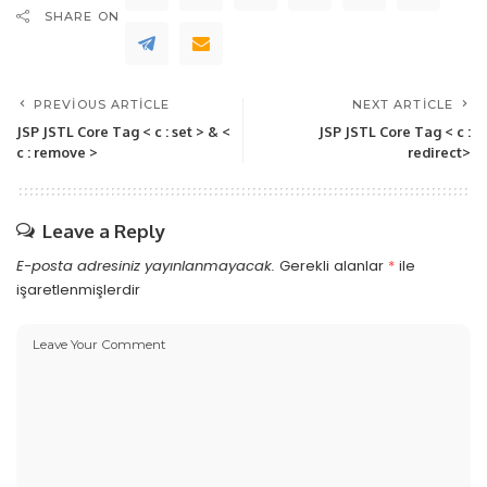
SHARE ON
PREVIOUS ARTICLE
NEXT ARTICLE
JSP JSTL Core Tag < c : set > & <
JSP JSTL Core Tag < c :
c : remove >
redirect>
Leave a Reply
E-posta adresiniz yayınlanmayacak.
Gerekli alanlar
*
ile
işaretlenmişlerdir