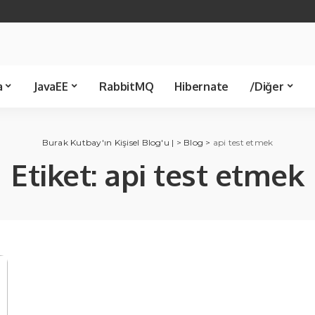
Java 21
Spring Boot
Java 8
Spring JDBC
Servlet
Spring 
Template
Kütüphane
Makale
a
JavaEE
RabbitMQ
Hibernate
/Diğer
Spring JDBC
Ünlü Bilişimciler
Servlet
Spring MVC
C Sharp
Kü
Burak Kutbay'ın Kişisel Blog'u |
>
Blog
>
api test etmek
Template
Etiket:
api test etmek