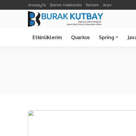
Anasayfa
Benim Hakkımda
İletisim
Arşiv
Spring Cloud
Ünlü Bilişimciler
C Sharp
Etkinliklerim
Quarkus
Spring
Jav
Spring Cloud
Java 21
Spring Boot
Java 8