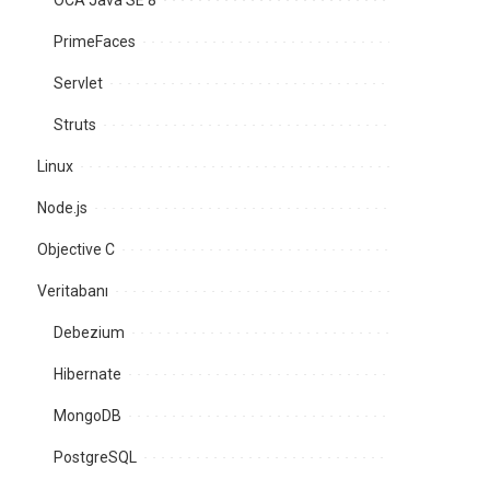
OCA Java SE 8
PrimeFaces
Servlet
Struts
Linux
Node.js
Objective C
Veritabanı
Debezium
Hibernate
MongoDB
PostgreSQL