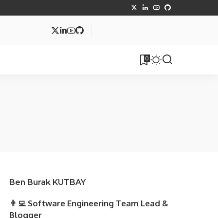
MVC
0
tüphane
Makale
Ben Burak KUTBAY
👨‍💻 Software Engineering Team Lead &
Blogger