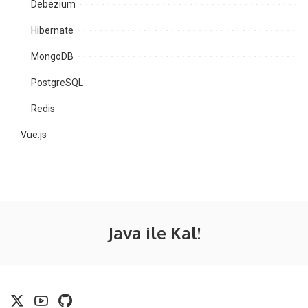
Debezium
Hibernate
MongoDB
PostgreSQL
Redis
Vue.js
Java ile Kal!