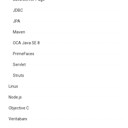
JDBC
JPA
Maven
OCA Java SE 8
PrimeFaces
Servlet
Struts
Linux
Node.js
Objective C
Veritabanı