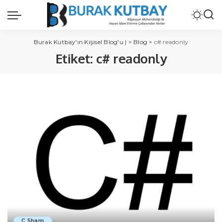
Burak Kutbay'ın Kişisel Blog'u |
>
Blog
>
c# readonly
Etiket:
c# readonly
C Sharp