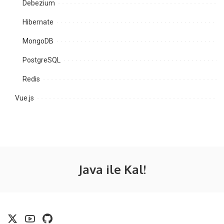
Debezium
Hibernate
MongoDB
PostgreSQL
Redis
Vue.js
Java ile Kal!