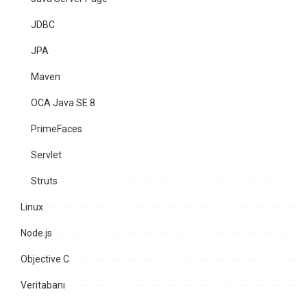
JDBC
JPA
Maven
OCA Java SE 8
PrimeFaces
Servlet
Struts
Linux
Node.js
Objective C
Veritabanı