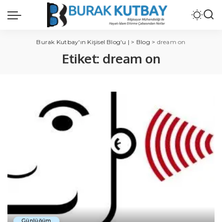
Burak Kutbay'ın Kişisel Blog'u |
>
Blog
>
dream on
Etiket:
dream on
Günlüğüm