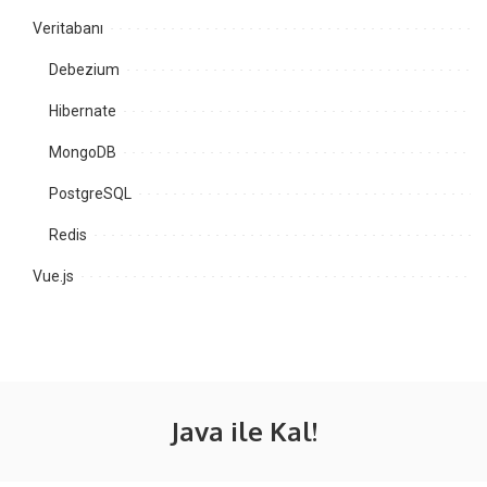
Veritabanı
Debezium
Hibernate
MongoDB
PostgreSQL
Redis
Vue.js
Java ile Kal!