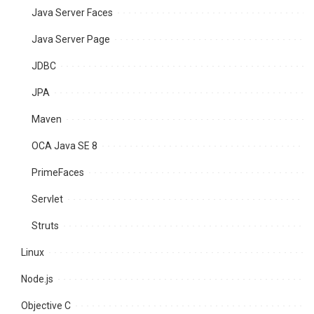
Java Server Faces
Java Server Page
JDBC
JPA
Maven
OCA Java SE 8
PrimeFaces
Servlet
Struts
Linux
Node.js
Objective C