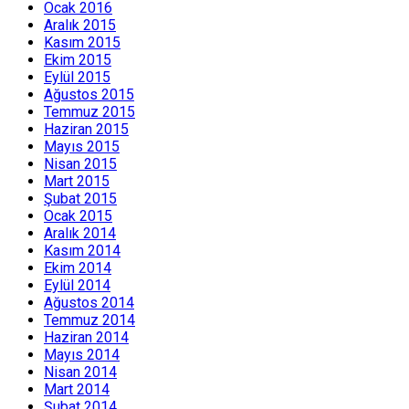
Ocak 2016
Aralık 2015
Kasım 2015
Ekim 2015
Eylül 2015
Ağustos 2015
Temmuz 2015
Haziran 2015
Mayıs 2015
Nisan 2015
Mart 2015
Şubat 2015
Ocak 2015
Aralık 2014
Kasım 2014
Ekim 2014
Eylül 2014
Ağustos 2014
Temmuz 2014
Haziran 2014
Mayıs 2014
Nisan 2014
Mart 2014
Şubat 2014