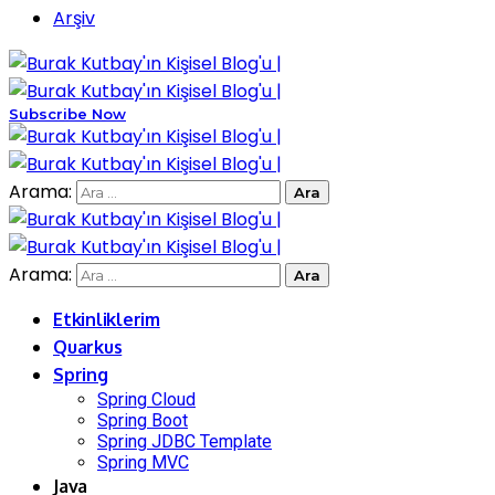
Arşiv
Subscribe Now
Arama:
Arama:
Etkinliklerim
Quarkus
Spring
Spring Cloud
Spring Boot
Spring JDBC Template
Spring MVC
Java