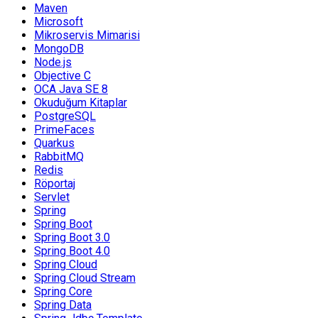
Maven
Microsoft
Mikroservis Mimarisi
MongoDB
Node.js
Objective C
OCA Java SE 8
Okuduğum Kitaplar
PostgreSQL
PrimeFaces
Quarkus
RabbitMQ
Redis
Röportaj
Servlet
Spring
Spring Boot
Spring Boot 3.0
Spring Boot 4.0
Spring Cloud
Spring Cloud Stream
Spring Core
Spring Data