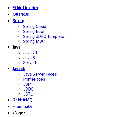
Etkinliklerim
Quarkus
Spring
Spring Cloud
Spring Boot
Spring JDBC Template
Spring MVC
Java
Java 21
Java 8
Servlet
JavaEE
Java Server Faces
PrimeFaces
JSP
JDBC
JSTL
RabbitMQ
Hibernate
/Diğer