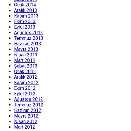
Ocak 2014
Aralık 2013
Kasım 2013
Ekim 2013
Eylül 2013
Ağustos 2013
Temmuz 2013
Haziran 2013
Mayıs 2013
Nisan 2013
Mart 2013
Şubat 2013
Ocak 2013
Aralık 2012
Kasım 2012
Ekim 2012
Eylül 2012
Ağustos 2012
Temmuz 2012
Haziran 2012
Mayıs 2012
Nisan 2012
Mart 2012