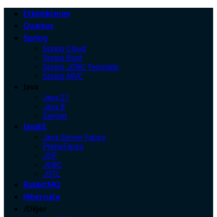
Etkinliklerim
Quarkus
Spring
Spring Cloud
Spring Boot
Spring JDBC Template
Spring MVC
Java
Java 21
Java 8
Servlet
JavaEE
Java Server Faces
PrimeFaces
JSP
JDBC
JSTL
RabbitMQ
Hibernate
/Diğer