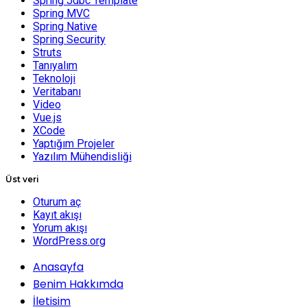
Spring Jdbc Template
Spring MVC
Spring Native
Spring Security
Struts
Tanıyalım
Teknoloji
Veritabanı
Video
Vue.js
XCode
Yaptığım Projeler
Yazılım Mühendisliği
Üst veri
Oturum aç
Kayıt akışı
Yorum akışı
WordPress.org
Anasayfa
Benim Hakkımda
İletisim