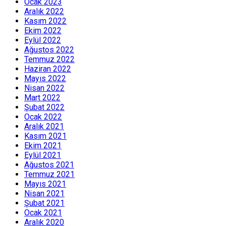
Ocak 2023
Aralık 2022
Kasım 2022
Ekim 2022
Eylül 2022
Ağustos 2022
Temmuz 2022
Haziran 2022
Mayıs 2022
Nisan 2022
Mart 2022
Şubat 2022
Ocak 2022
Aralık 2021
Kasım 2021
Ekim 2021
Eylül 2021
Ağustos 2021
Temmuz 2021
Mayıs 2021
Nisan 2021
Şubat 2021
Ocak 2021
Aralık 2020