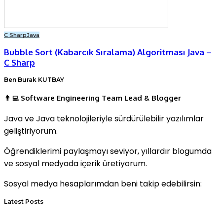
C Sharp
Java
Bubble Sort (Kabarcık Sıralama) Algoritması Java –
C Sharp
Ben Burak KUTBAY
👨‍💻 Software Engineering Team Lead & Blogger
Java ve Java teknolojileriyle sürdürülebilir yazılımlar
geliştiriyorum.
Öğrendiklerimi paylaşmayı seviyor, yıllardır blogumda
ve sosyal medyada içerik üretiyorum.
Sosyal medya hesaplarımdan beni takip edebilirsin:
Latest Posts