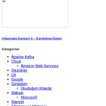
Hibernate Dersleri 4 – Kaydetme İşlemi
Kategoriler
Apache Kafka
Cloud
Amazon Web Services
Etkinlikler
Git
Google
Günlüğüm
Okuduğum Kitaplar
Makale
Microsoft
Manset