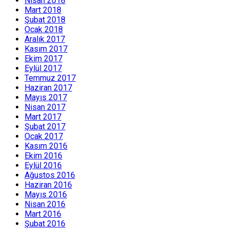
Nisan 2018
Mart 2018
Şubat 2018
Ocak 2018
Aralık 2017
Kasım 2017
Ekim 2017
Eylül 2017
Temmuz 2017
Haziran 2017
Mayıs 2017
Nisan 2017
Mart 2017
Şubat 2017
Ocak 2017
Kasım 2016
Ekim 2016
Eylül 2016
Ağustos 2016
Haziran 2016
Mayıs 2016
Nisan 2016
Mart 2016
Şubat 2016