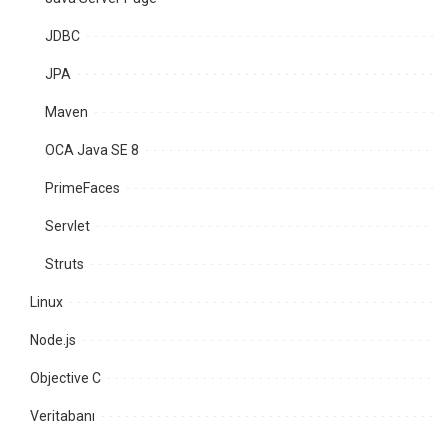
JDBC
JPA
Maven
OCA Java SE 8
PrimeFaces
Servlet
Struts
Linux
Node.js
Objective C
Veritabanı