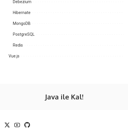
Debezium
Hibernate
MongoDB
PostgreSQL
Redis
Vue.js
Java ile Kal!