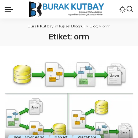
Burak Kutbay'ın Kişisel Blog'u |
>
Blog
>
orm
Etiket:
orm
Java Server Page
Manset
Veritabanı