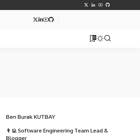
MVC
0
tüphane
Makale
Ben Burak KUTBAY
👨‍💻 Software Engineering Team Lead &
Blogger