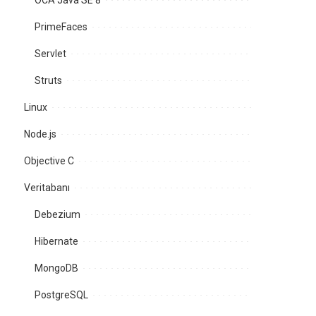
OCA Java SE 8
PrimeFaces
Servlet
Struts
Linux
Node.js
Objective C
Veritabanı
Debezium
Hibernate
MongoDB
PostgreSQL