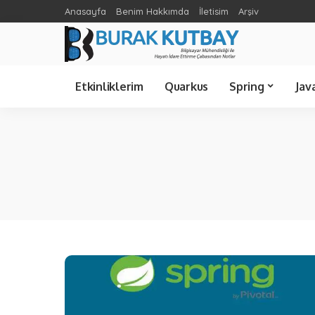
Anasayfa
Benim Hakkımda
İletisim
Arşiv
Spring Cloud
Ünlü Bilişimciler
C Sharp
Etkinliklerim
Quarkus
Spring
Jav
Spring Cloud
Java 21
Spring Boot
Java 8