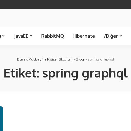
Java 21
Spring Boot
Java 8
Spring JDBC
Servlet
Spring 
Template
Kütüphane
Makale
a
JavaEE
RabbitMQ
Hibernate
/Diğer
Spring JDBC
Ünlü Bilişimciler
Servlet
Spring MVC
C Sharp
Kü
Burak Kutbay'ın Kişisel Blog'u |
>
Blog
>
spring graphql
Template
Etiket:
spring graphql