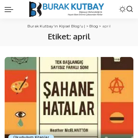
Burak Kutbay'ın Kişisel Blog'u |
>
Blog
>
april
Etiket:
april
Okuduğum Kitaplar