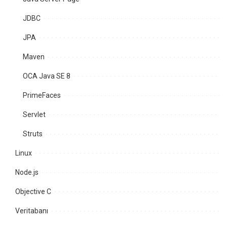
JDBC
JPA
Maven
OCA Java SE 8
PrimeFaces
Servlet
Struts
Linux
Node.js
Objective C
Veritabanı