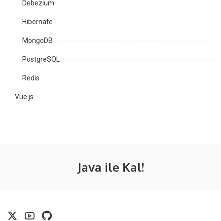
Debezium
Hibernate
MongoDB
PostgreSQL
Redis
Vue.js
Java ile Kal!