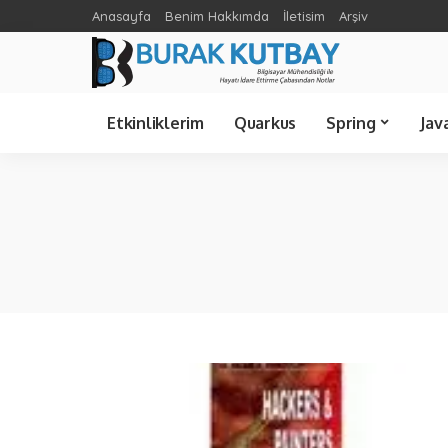
Anasayfa
Benim Hakkımda
İletisim
Arşiv
Spring Cloud
Ünlü Bilişimciler
C Sharp
Etkinliklerim
Quarkus
Spring
Jav
Spring Cloud
Java 21
Spring Boot
Java 8