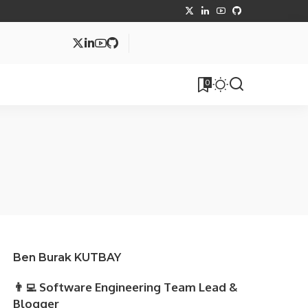
MVC
0
tüphane
Makale
Ben Burak KUTBAY
👨‍💻 Software Engineering Team Lead &
Blogger