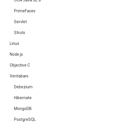
OCA Java SE 8
PrimeFaces
Servlet
Struts
Linux
Node.js
Objective C
Veritabanı
Debezium
Hibernate
MongoDB
PostgreSQL