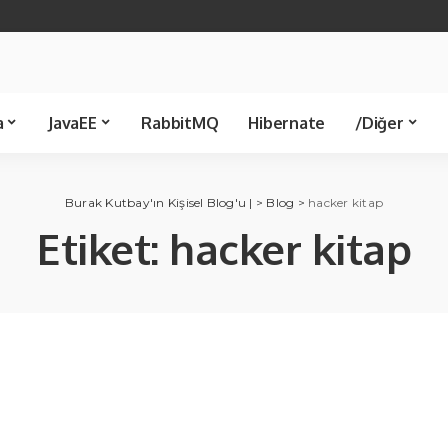
Java 21
Spring Boot
Java 8
Spring JDBC
Servlet
Spring 
Template
Kütüphane
Makale
a
JavaEE
RabbitMQ
Hibernate
/Diğer
Spring JDBC
Ünlü Bilişimciler
Servlet
Spring MVC
C Sharp
Kü
Burak Kutbay'ın Kişisel Blog'u |
>
Blog
>
hacker kitap
Template
Etiket:
hacker kitap