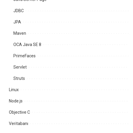
JDBC
JPA
Maven
OCA Java SE 8
PrimeFaces
Servlet
Struts
Linux
Node.js
Objective C
Veritabanı