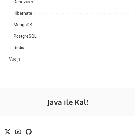
Debezium
Hibernate
MongoDB
PostgreSQL
Redis
Vue.js
Java ile Kal!