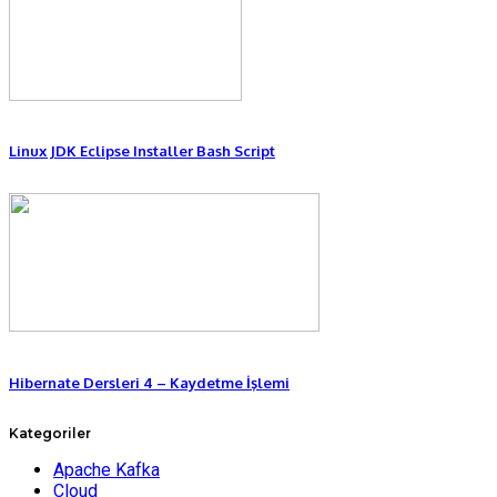
Linux JDK Eclipse Installer Bash Script
Hibernate Dersleri 4 – Kaydetme İşlemi
Kategoriler
Apache Kafka
Cloud