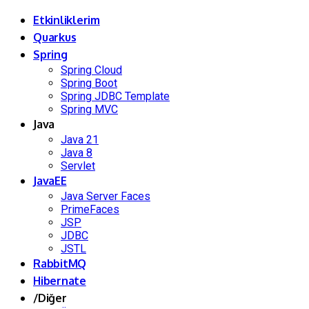
Etkinliklerim
Quarkus
Spring
Spring Cloud
Spring Boot
Spring JDBC Template
Spring MVC
Java
Java 21
Java 8
Servlet
JavaEE
Java Server Faces
PrimeFaces
JSP
JDBC
JSTL
RabbitMQ
Hibernate
/Diğer