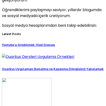
geliştiriyorum.
Öğrendiklerimi paylaşmayı seviyor, yıllardır blogumda
ve sosyal medyada içerik üretiyorum.
Sosyal medya hesaplarımdan beni takip edebilirsin:
Latest Posts
Youtube’a Girebilmek: Host Dosyası
Quarkus Uygulaması Başlatma ve Kapanma Döngüsünü Yakalamak