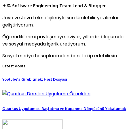
👨‍💻 Software Engineering Team Lead & Blogger
Java ve Java teknolojileriyle sürdürülebilir yazılımlar
geliştiriyorum.
Öğrendiklerimi paylaşmayı seviyor, yıllardır blogumda
ve sosyal medyada içerik üretiyorum.
Sosyal medya hesaplarımdan beni takip edebilirsin:
Latest Posts
Youtube’a Girebilmek: Host Dosyası
Quarkus Uygulaması Başlatma ve Kapanma Döngüsünü Yakalamak