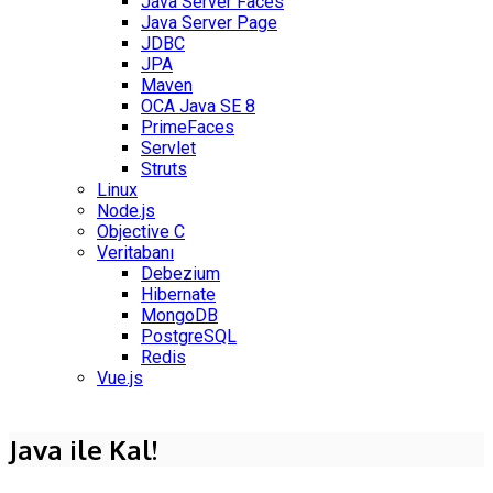
Java Server Faces
Java Server Page
JDBC
JPA
Maven
OCA Java SE 8
PrimeFaces
Servlet
Struts
Linux
Node.js
Objective C
Veritabanı
Debezium
Hibernate
MongoDB
PostgreSQL
Redis
Vue.js
Java ile Kal!