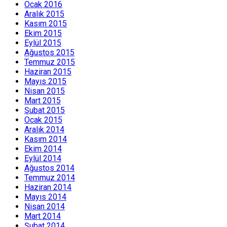
Ocak 2016
Aralık 2015
Kasım 2015
Ekim 2015
Eylül 2015
Ağustos 2015
Temmuz 2015
Haziran 2015
Mayıs 2015
Nisan 2015
Mart 2015
Şubat 2015
Ocak 2015
Aralık 2014
Kasım 2014
Ekim 2014
Eylül 2014
Ağustos 2014
Temmuz 2014
Haziran 2014
Mayıs 2014
Nisan 2014
Mart 2014
Şubat 2014