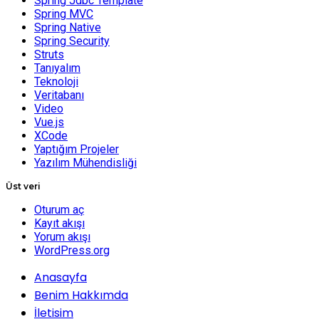
Spring Jdbc Template
Spring MVC
Spring Native
Spring Security
Struts
Tanıyalım
Teknoloji
Veritabanı
Video
Vue.js
XCode
Yaptığım Projeler
Yazılım Mühendisliği
Üst veri
Oturum aç
Kayıt akışı
Yorum akışı
WordPress.org
Anasayfa
Benim Hakkımda
İletisim