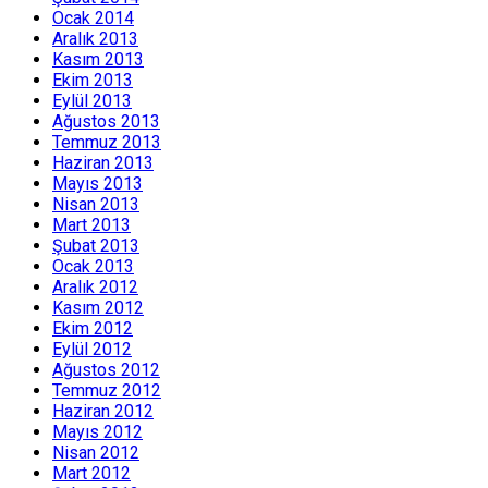
Ocak 2014
Aralık 2013
Kasım 2013
Ekim 2013
Eylül 2013
Ağustos 2013
Temmuz 2013
Haziran 2013
Mayıs 2013
Nisan 2013
Mart 2013
Şubat 2013
Ocak 2013
Aralık 2012
Kasım 2012
Ekim 2012
Eylül 2012
Ağustos 2012
Temmuz 2012
Haziran 2012
Mayıs 2012
Nisan 2012
Mart 2012