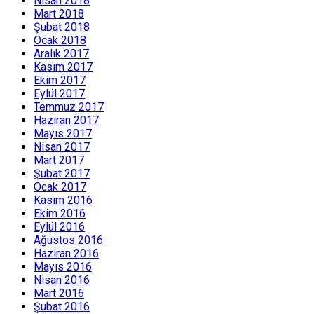
Nisan 2018
Mart 2018
Şubat 2018
Ocak 2018
Aralık 2017
Kasım 2017
Ekim 2017
Eylül 2017
Temmuz 2017
Haziran 2017
Mayıs 2017
Nisan 2017
Mart 2017
Şubat 2017
Ocak 2017
Kasım 2016
Ekim 2016
Eylül 2016
Ağustos 2016
Haziran 2016
Mayıs 2016
Nisan 2016
Mart 2016
Şubat 2016