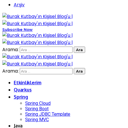
Arşiv
Subscribe Now
Arama:
Arama:
Etkinliklerim
Quarkus
Spring
Spring Cloud
Spring Boot
Spring JDBC Template
Spring MVC
Java