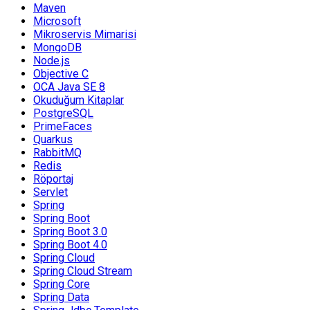
Maven
Microsoft
Mikroservis Mimarisi
MongoDB
Node.js
Objective C
OCA Java SE 8
Okuduğum Kitaplar
PostgreSQL
PrimeFaces
Quarkus
RabbitMQ
Redis
Röportaj
Servlet
Spring
Spring Boot
Spring Boot 3.0
Spring Boot 4.0
Spring Cloud
Spring Cloud Stream
Spring Core
Spring Data