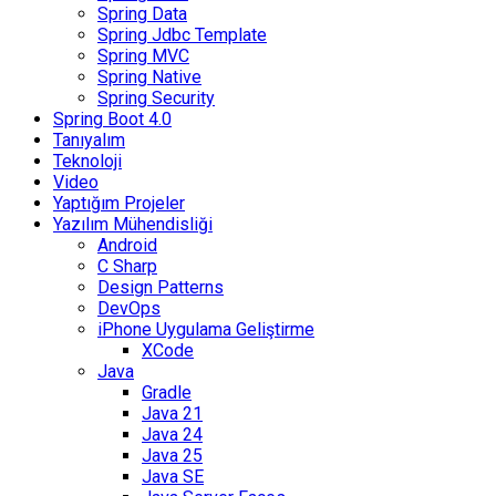
Spring Data
Spring Jdbc Template
Spring MVC
Spring Native
Spring Security
Spring Boot 4.0
Tanıyalım
Teknoloji
Video
Yaptığım Projeler
Yazılım Mühendisliği
Android
C Sharp
Design Patterns
DevOps
iPhone Uygulama Geliştirme
XCode
Java
Gradle
Java 21
Java 24
Java 25
Java SE