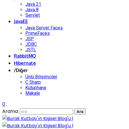
Java 21
Java 8
Servlet
JavaEE
Java Server Faces
PrimeFaces
JSP
JDBC
JSTL
RabbitMQ
Hibernate
/Diğer
Ünlü Bilişimciler
C Sharp
Kütüphane
Makale
0
Arama: