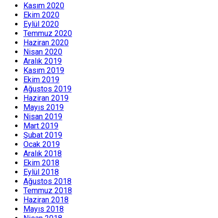
Kasım 2020
Ekim 2020
Eylül 2020
Temmuz 2020
Haziran 2020
Nisan 2020
Aralık 2019
Kasım 2019
Ekim 2019
Ağustos 2019
Haziran 2019
Mayıs 2019
Nisan 2019
Mart 2019
Şubat 2019
Ocak 2019
Aralık 2018
Ekim 2018
Eylül 2018
Ağustos 2018
Temmuz 2018
Haziran 2018
Mayıs 2018