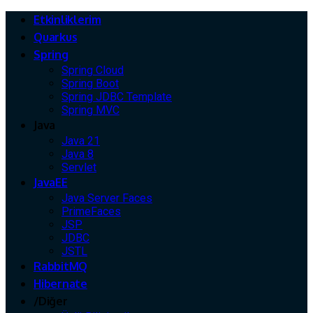
Etkinliklerim
Quarkus
Spring
Spring Cloud
Spring Boot
Spring JDBC Template
Spring MVC
Java
Java 21
Java 8
Servlet
JavaEE
Java Server Faces
PrimeFaces
JSP
JDBC
JSTL
RabbitMQ
Hibernate
/Diğer