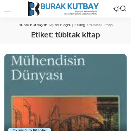
Burak Kutbay'ın Kişisel Blog'u |
>
Blog
>
tübitak kitap
Etiket:
tübitak kitap
Okuduğum Kitaplar