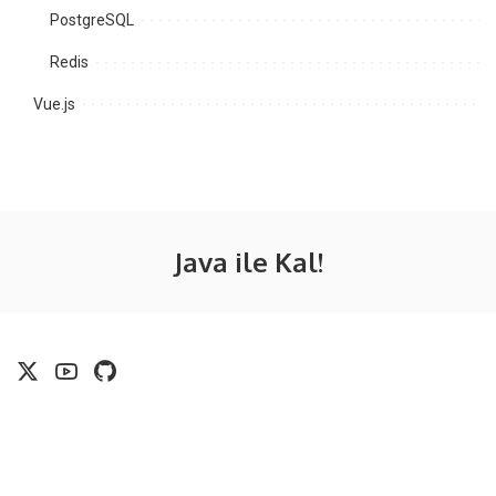
PostgreSQL
Redis
Vue.js
Java ile Kal!