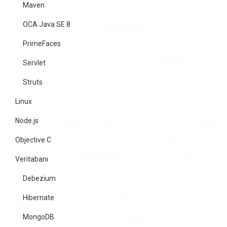
Maven
OCA Java SE 8
PrimeFaces
Servlet
Struts
Linux
Node.js
Objective C
Veritabanı
Debezium
Hibernate
MongoDB